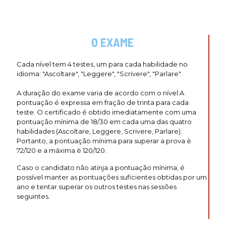
O EXAME
Cada nível tem 4 testes, um para cada habilidade no
idioma: "Ascoltare", "Leggere", "Scrivere", "Parlare".
A duração do exame varia de acordo com o nível.A
pontuação é expressa em fração de trinta para cada
teste. O certificado é obtido imediatamente com uma
pontuação mínima de 18/30 em cada uma das quatro
habilidades (Ascoltare, Leggere, Scrivere, Parlare).
Portanto, a pontuação mínima para superar a prova è
72/120 e a máxima è 120/120.
Caso o candidato não atinja a pontuação mínima, é
possível manter as pontuações suficientes obtidas por um
ano e tentar superar os outros testes nas sessões
seguintes.