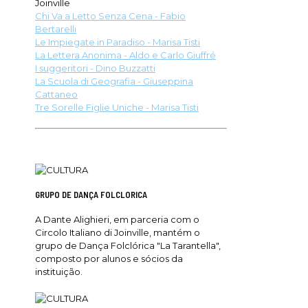
Joinville
Chi Va a Letto Senza Cena - Fabio
Bertarelli
Le Impiegate in Paradiso - Marisa Tisti
La Lettera Anonima - Aldo e Carlo Giuffré
I suggeritori - Dino Buzzatti
La Scuola di Geografia - Giuseppina
Cattaneo
Tre Sorelle Figlie Uniche - Marisa Tisti
GRUPO DE DANÇA FOLCLORICA
A Dante Alighieri, em parceria com o
Circolo Italiano di Joinville, mantém o
grupo de Dança Folclórica "La Tarantella",
composto por alunos e sócios da
instituição.