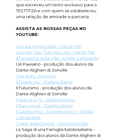
que escreveu um texto exclusivo para o
TESTTITZA e com quem se estabeleceu
uma relação de amizade e parceria.
ASSISTA AS NOSSAS PEÇAS NO
YOUTUBE:
La Cara Amiga Gilda - Marisa Tisti
Una per Tutti, Tutti per Una - Marisa Tisti
Il Fantasma della Villa - Achille Campanile
Ué Paesano - produção dos alunos da
Dante Alighieri di Joinville
I Tre Bravi - Dario Fo
Il Dottor Niù - Stefano Benni
Il Futurismo - produção dos alunos da
Dante Alighieri di Joinville
Papá va in TV - Stefano Benni
Il Bancomat - Stefano Benni
Il Gentiluomo - Il Gentiluomo 2 - Achille
Camapanile
Colpo delle Donne - Desconhecido
La Saga di una Famiglia Italobrasiliana -
produção dos alunos da Dante Alighieri di