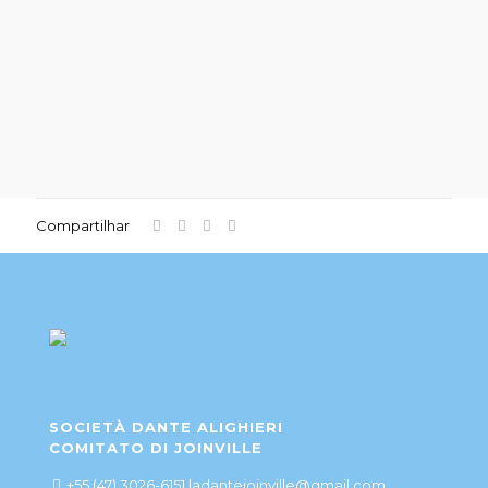
Compartilhar
SOCIETÀ DANTE ALIGHIERI
COMITATO DI JOINVILLE
+55 (47) 3026-6151 ladantejoinville@gmail.com